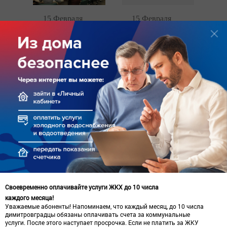
15 Февраля
15 Февраля
Специалисты
Президент РКС
РКС обсудили
обсудил с
вопросы
Губернатором
перехода на
Самарской
прямые договоры
области создание
с потребителями
общего центра
обслуживания
Своевременно оплачивайте услуги ЖКХ до 10 числа
каждого месяца!
Уважаемые абоненты! Напоминаем, что каждый месяц, до 10 числа
15 Февраля
15 Февраля
димитровградцы обязаны оплачивать счета за коммунальные
услуги. После этого наступает просрочка. Если не платить за ЖКУ