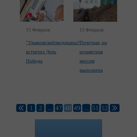
15 Февраля
15 Февраля
"Ульяновскоблводоканал"
Почетная, но
встретил День
незаметная
Победы
миссия
выполнена
1
2
...
47
48
49
...
51
52