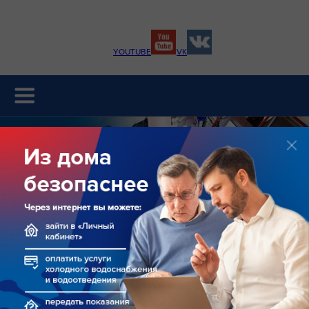
YOUTUBE
VK
Раскрытие информации
Главная
О предприятии
Временно на реконструкции.
Приносим свои извинения за доставленные
неудобства. Нужная информация будет
предоставлена по запросу.