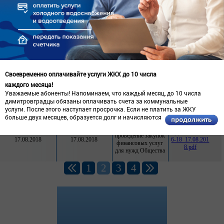
проведении закупок
товаров, работ,
27.10.2020
27.10.2020
услуг для нужд
ООО
«Ульяновскоблводо
канал»
Положение о
проведении закупок
Положение о п
Своевременно оплачивайте услуги ЖКХ до 10 числа
товаров, работ,
роведении заку
каждого месяца!
15.01.2020
15.01.2020
услуг для нужд
пок для нужд
ООО
Уважаемые абоненты! Напоминаем, что каждый месяц, до 10 числа
УОВК.pdf
«Ульяновскоблводо
димитровградцы обязаны оплачивать счета за коммунальные
канал»
услуги. После этого наступает просрочка. Если не платить за ЖКУ
больше двух месяцев, образуется долг и начисляются пени.
Положение о
СД_УОВК №0
проведение закупок
17.08.2018
17.08.2018
6-18_17.08.201
финансовых услуг
8.pdf
для нужд Общества
1
2
3
4