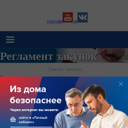
YOUTUBE
VK
Регламент закупок
Главная
Закупки
Поиск
Дата
Наименование
Дата публикации
Регламент
утверждения
регламента
Положение о