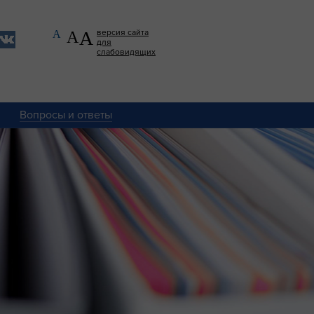
А
версия сайта
А
А
для
слабовидящих
Вопросы и ответы