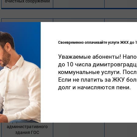
очистных сооружений
запрос котировок в
электронной форме на
право заключения
Своевременно оплачивайте услуги ЖКХ до 1
договора, на
14 Августа
7 Августа 2020
капитальный ремонт
12:00
внутренней отделки
Уважаемые абоненты! Напо
бытовых помещений
до 10 числа димитровградц
Гаража
коммунальные услуги. После
Если не платить за ЖКУ бол
долг и начисляются пени.
запрос котировок в
электронной форме на
право заключения
договора, на
14 Августа
7 Августа 2020
капитальный ремонт
12:00
внутренней отделки
административного
здания ГОС