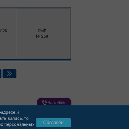
2020
СМР
259
Чат в Viber
-адресе и
Чат в WatsApp
атывались, то
Согласен
оих персональных