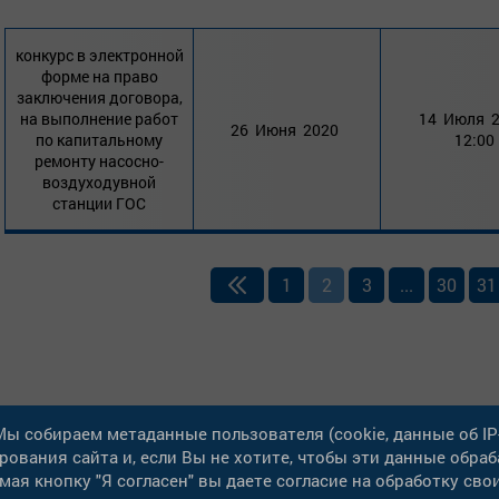
конкурс в электронной
форме на право
заключения договора,
на выполнение работ
14 Июля 
26 Июня 2020
по капитальному
12:00
ремонту насосно-
воздуходувной
станции ГОС
1
2
3
...
30
31
 Мы собираем метаданные пользователя (cookie, данные об IP
ования сайта и, если Вы не хотите, чтобы эти данные обраб
Карта сайта
рес: 433508, Ульяновская обл., г.
ая кнопку "Я согласен" вы даете согласие на обработку св
митровград, ул.Куйбышева, 150