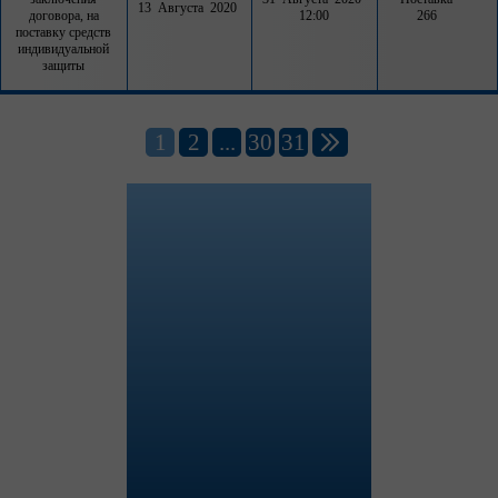
13 Августа 2020
договора, на
12:00
266
поставку средств
индивидуальной
защиты
1
2
...
30
31