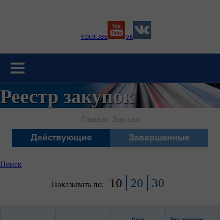
YOUTUBE
VK
Реестр закупок
Главная
Закупки
Действующие
Завершенные
процедуры
процедуры
Поиск
10
20
30
Показывать по:
Дата
Тип закупки,