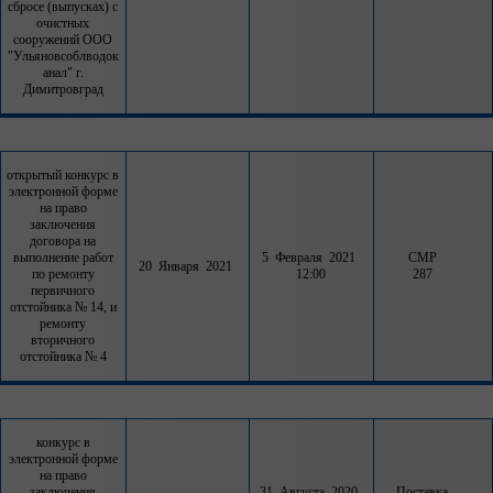
сбросе (выпусках) с
очистных
сооружений ООО
"Ульяновсоблводок
анал" г.
Димитровград
открытый конкурс в
электронной форме
на право
заключения
договора на
выполнение работ
5 Февраля 2021
СМР
20 Января 2021
по ремонту
12:00
287
первичного
отстойника № 14, и
ремонту
вторичного
отстойника № 4
конкурс в
электронной форме
на право
заключения
31 Августа 2020
Поставка