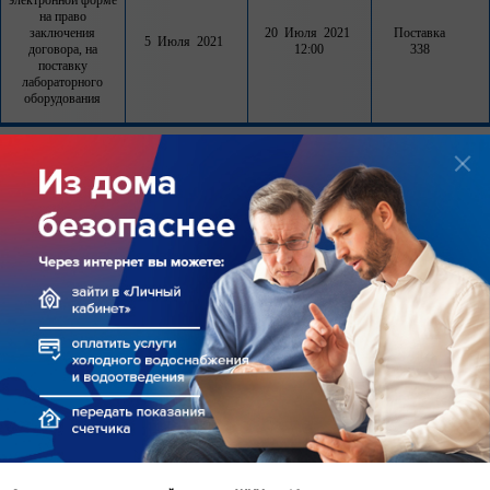
электронной форме
на право
заключения
20 Июля 2021
Поставка
5 Июля 2021
договора, на
12:00
338
поставку
лабораторного
оборудования
запрос котировок в
электронной форме
на право
заключения
договора на
выполнение работ
по строительству
сетей
водоснабжения и
23 Июля 2021
СМР
5 Июля 2021
водоотведения от
12:00
339
существующей сети
водоснабжения и
водоотведения до
границы земельных
участков заявителей
для нужд ООО
«Ульяновскоблводо
канал»