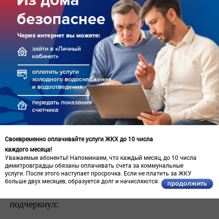
эксплуатационный ресурс и требует комплексной
замены. Подобная ситуация наблюдается и на
других участках инженерной инфраструктуры
западного района Димитровграда.
Для повышения надежности водоснабжения
необходима системная модернизация, которую
возможно обеспечить за счет инвестиций в
рамках концессионного соглашения. Такой
механизм позволяет обновлять сети не
Своевременно оплачивайте услуги ЖКХ до 10 числа
частичными ремонтами, а последовательно и на
каждого месяца!
долгосрочной основе.
Уважаемые абоненты! Напоминаем, что каждый месяц, до 10 числа
димитровградцы обязаны оплачивать счета за коммунальные
услуги. После этого наступает просрочка. Если не платить за ЖКУ
Главный управляющий директор ООО
больше двух месяцев, образуется долг и начисляются пени.
«Ульяновскоблводоканал» Алексей Трофимов
подчеркнул: