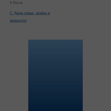
8 Июля
С Днем семьи, любви и
верности!