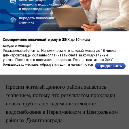
Работы на данном участке будут проводиться в
несколько этапов: на первом этапе планируются
работы по замене участка водопровода от
водозабора «Горка» по улице Титова до улицы
Своевременно оплачивайте услуги ЖКХ до 10 числа
Максима Горького. Материал труб - полиэтилен
каждого месяца!
Уважаемые абоненты! Напоминаем, что каждый месяц, до 10 числа
диаметром 560 мм, общей протяженностью
димитровградцы обязаны оплачивать счета за коммунальные
услуги. После этого наступает просрочка. Если не платить за ЖКУ
порядка 300 м. Работы будут вестись без
больше двух месяцев, образуется долг и начисляются пени.
ограничения ХВС.
Просим жителей данного района запастись
терпением, потому что результатом прокладки
новых труб станет надежное холодное
водоснабжение в Первомайском и Центральном
районах Димитровграда.