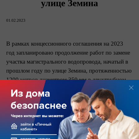
улице Земина
01.02.2023
В рамках концессионного соглашения на 2023
год запланировано продолжение работ по замене
участка магистрального водопровода, начатый в
прошлом году по улице Земина, протяженностью
1200 метров диаметром 350 мм в двухтрубном
исполнении.
В текущем году данный участок водопровода
планируется заменить полностью. Общая
протяженность участка – 2900 м: от водозабора
«Горка» до дома 104 по ул. Земина.