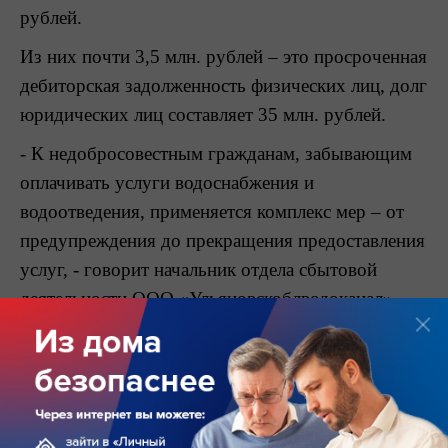
рублей.
Из них почти 3,5 млн. рублей – это просроченная
дебиторская задолженность физических лиц, долг
юридических лиц составляет 35 млн. рублей.
- К недобросовестным гражданам, забывающим
оплачивать услуги водоснабжения и
водоотведения, применяется комплекс мер – от
предупреждения до прекращения предоставления
услуг, - говорит начальник отдела сбытовой
деятельности ООО «Ульяновскоблводоканал»
Оксана Николаевна Соловьева. - Физическому
лицу, имеющему задолженность за 30 дней,
направляется уведомление/претензия с указанием
суммы долга. По адресу проживания должника
выезжает специалист предприятия для