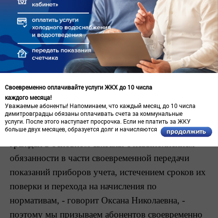
обследования домовладения, затем готовятся
документы для взыскания дебиторской
задолженности в судебном порядке и, наконец, за
3 дня до отключения, вручается письменное
уведомление. Перед тем как пойти на крайнюю
меру – отключение услуг, водоканал сначала
Своевременно оплачивайте услуги ЖКХ до 10 числа
всеми способами пытается «достучаться» до
каждого месяца!
Уважаемые абоненты! Напоминаем, что каждый месяц, до 10 числа
неплательщика.
димитровградцы обязаны оплачивать счета за коммунальные
услуги. После этого наступает просрочка. Если не платить за ЖКУ
- Причины образования задолженности у
больше двух месяцев, образуется долг и начисляются пени.
граждан в основном связаны с невыполнением
обязанности в части своевременной передачи
показаний приборов учета, истечением сроков их
поверки и перехода на начисления по
нормативам, - говорит Оксана Николаевна, -
поэтому мы призываем абонентов своевременно