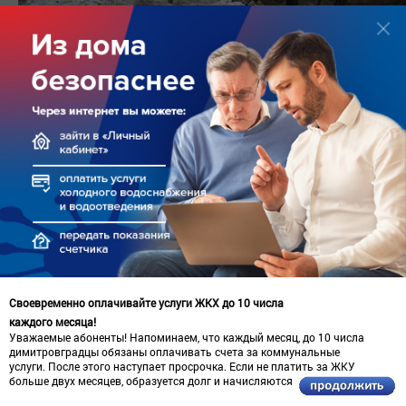
Земляные работы на месте аварии (ул.Земина,100)
- ведутся с 8.30. Для обнаружения места аварии
потребовалось около 2-х часов. В настоящее
время свищ на трубе обнаружен. На устранение
аварии потребуется несколько часов.
В водоканал с официальным визитом прибыли
руководитель регионального отделения Фонда
Своевременно оплачивайте услуги ЖКХ до 10 числа
модернизации ЖКХ Сергей Владимирович
каждого месяца!
Гигирев и министр промышленности,
Уважаемые абоненты! Напоминаем, что каждый месяц, до 10 числа
димитровградцы обязаны оплачивать счета за коммунальные
строительства, ЖКХ и транспорта Ульяновской
услуги. После этого наступает просрочка. Если не платить за ЖКУ
больше двух месяцев, образуется долг и начисляются пени.
области Дмитрий Александрович Вавилин.