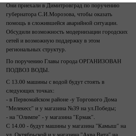
Они приехали в Димитровград по поручению
губернатора С.И.Морозова, чтобы оказать
помощь в сложившейся аварийной ситуации.
Обсудили возможность модернизации городских
сетей и возможную поддержку в этом
региональных структур.
По поручению Главы города ОРГАНИЗОВАН
ПОДВОЗ ВОДЫ.
С 13.00 машины с водой будут стоять в
следующих точках:
- в Первомайском районе -у Торгового Дома
"Мелекесс" и у магазина №39 на ул.Победы;
- на "Олимпе" - у магазина "Ермак".
С 14.00 - будут машины у магазина "Камыш" на
ул. Октябрьской и у магазина "Аква Вита" на